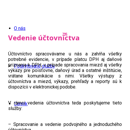
O nás
795
Vedenie účtovníctva
Účtovníctvo spracovávame u nás a zahŕňa všetky
potrebné evidencie, v prípade platcu DPH aj daňové
priznania k DPH, v prípade spracovania miezd aj všetky
Poskytované služby
výkazy pre poisťovne, daňový úrad a ostatné inštitúcie,
vrátane komunikácie s nimi. Všetky výstupy z
účtovníctva a miezd, výkazy, prehľady a reporty sú k
dispozícii v elektronickej podobe.
V rámci vedenia účtovníctva teda poskytujeme tieto
Cenník
služby:
– Spracovanie a vedenie podvojného a jednoduchého
účtovníctva