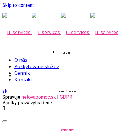
Skip to content
Tu vám
O nás
Poskytované služby
Cenník
Kontakt
sk
pomôžeme
Spravuje
netovapomoc.sk
|
GDPR
Všetky práva vyhradené.
0903 325