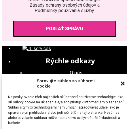
Zásady ochrany osobných údajov a
Podmienky používania služby.
Rýchle odkazy
O nás
Poskytované služby
Spravujte súhlas so súbormi
Cenník
cookie
Kontakt
Na poskytovanie tých najlepších skúseností používame technológie, ako
Nájdete nás
sú súbory cookie na ukladanie a/alebo prístup k informáciám o zariadení.
Súhlas s týmito technológiami nám umožní spracovávať údaje, ako je
správanie pri prehliadaní alebo jedinečné ID na tejto stránke. Nesúhlas
JL services s.r.o.
alebo odvolanie súhlasu môže nepriaznivo ovplyvniť určité vlastnosti a
Veterná 1428/7
funkcie.
900 41 Rovinka